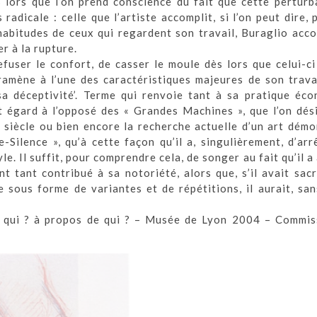
s lors que l’on prend conscience du fait que cette perturb
radicale : celle que l’artiste accomplit, si l’on peut dire,
habitudes de ceux qui regardent son travail, Buraglio acco
r à la rupture.
efuser le confort, de casser le moule dès lors que celui-ci
 ramène à l’une des caractéristiques majeures de son travai
sa déceptivité’. Terme qui renvoie tant à sa pratique éc
et égard à l’opposé des « Grandes Machines », que l’on dés
siècle ou bien encore la recherche actuelle d’un art démon
ce-Silence », qu’à cette façon qu’il a, singulièrement, d’ar
e. Il suffit, pour comprendre cela, de songer au fait qu’il a 
 tant contribué à sa notoriété, alors que, s’il avait sacr
sous forme de variantes et de répétitions, il aurait, san
c qui ? à propos de qui ? – Musée de Lyon 2004 – Commis