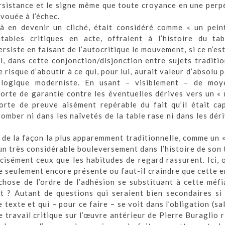
persistance et le signe même que toute croyance en une perp
 vouée à l’échec.
’à en devenir un cliché, était considéré comme « un pein
tables critiques en acte, offraient à l’histoire du ta
rsiste en faisant de l’autocritique le mouvement, si ce n’est
i, dans cette conjonction/disjonction entre sujets traditi
le risque d’aboutir à ce qui, pour lui, aurait valeur d’absolu
ologique moderniste. En usant – visiblement – de moy
e sorte de garantie contre les éventuelles dérives vers un «
orte de preuve aisément repérable du fait qu’il était ca
tomber ni dans les naïvetés de la table rase ni dans les dér
a, de la façon la plus apparemment traditionnelle, comme un 
n très considérable bouleversement dans l’histoire de son 
isément ceux que les habitudes de regard rassurent. Ici, o
le seulement encore présente ou faut-il craindre que cette 
chose de l’ordre de l’adhésion se substituant à cette méfi
 ? Autant de questions qui seraient bien secondaires si 
e texte et qui – pour ce faire – se voit dans l’obligation (sa
e travail critique sur l’œuvre antérieur de Pierre Buraglio 