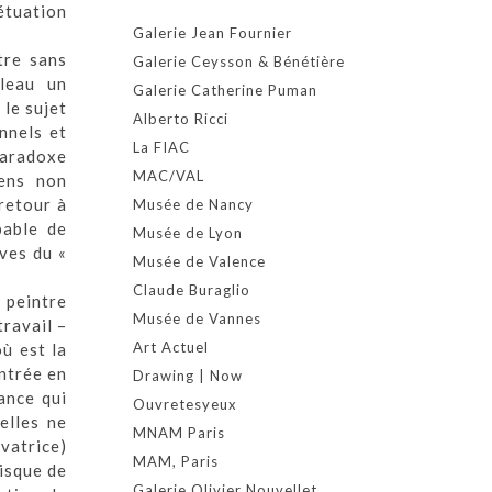
étuation
Galerie Jean Fournier
tre sans
Galerie Ceysson & Bénétière
bleau un
Galerie Catherine Puman
 le sujet
Alberto Ricci
onnels et
La FIAC
 paradoxe
MAC/VAL
ens non
 retour à
Musée de Nancy
pable de
Musée de Lyon
ives du «
Musée de Valence
Claude Buraglio
« peintre
Musée de Vannes
travail –
Art Actuel
ù est la
entrée en
Drawing | Now
ance qui
Ouvretesyeux
elles ne
MNAM Paris
lvatrice)
MAM, Paris
risque de
Galerie Olivier Nouvellet