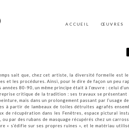
ACCUEIL
ŒUVRES
mps sait que, chez cet artiste, la diversité formelle est 
s et les procédures. Ainsi, pour le dire de façon un peu rap
années 80-90, un même principe était à l’œuvre : celui d’u
reprise critique de la tradition : ses travaux se présentant 
 peinture, mais dans un prolongement passant par l’usage d
tes à partir de lambeaux de toiles détruites agrafés ensem
x de récupération dans les Fenêtres, espace pictural inst
, ou par des rubans de masquage récupérés chez un carross
 « s’édifie sur ses propres ruines », et le matériau utilis