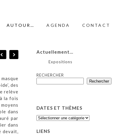
AUTOUR…
AGENDA
CONTACT
Actuellement…
Expositions
RECHERCHER
le masque
Rechercher
ide’, des
ne relève
à la fois
e moyens
DATES ET THÈMES
ble dans
DATES
auré par
ET
ier dans
THÈMES
LIENS
é devait,