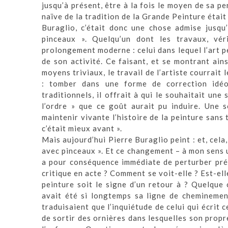
jusqu’à présent, être à la fois le moyen de sa 
naïve de la tradition de la Grande Peinture était
Buraglio, c’était donc une chose admise jusqu
pinceaux ». Quelqu’un dont les travaux, véri
prolongement moderne : celui dans lequel l’art pe
de son activité. Ce faisant, et se montrant ains
moyens triviaux, le travail de l’artiste courrait 
: tomber dans une forme de correction idé
traditionnels, il offrait à qui le souhaitait un
l’ordre » que ce goût aurait pu induire. Une s
maintenir vivante l’histoire de la peinture sans 
c’était mieux avant ».
Mais aujourd’hui Pierre Buraglio peint : et, cel
avec pinceaux ». Et ce changement – à mon sens u
a pour conséquence immédiate de perturber préc
critique en acte ? Comment se voit-elle ? Est-el
peinture soit le signe d’un retour à ? Quelque 
avait été si longtemps sa ligne de cheminement
traduisaient que l’inquiétude de celui qui écrit c
de sortir des ornières dans lesquelles son propr