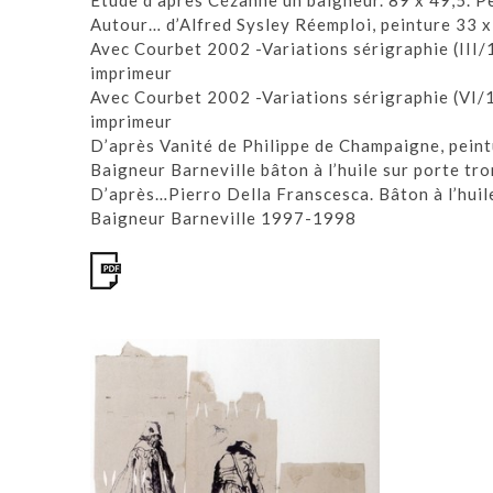
Etude d’après Cézanne un baigneur. 89 x 49,5. Pei
Autour… d’Alfred Sysley Réemploi, peinture 33 
Avec Courbet 2002 -Variations sérigraphie (III/
imprimeur
Avec Courbet 2002 -Variations sérigraphie (VI/1
imprimeur
D’après Vanité de Philippe de Champaigne, pein
Baigneur Barneville bâton à l’huile sur porte t
D’après…Pierro Della Franscesca. Bâton à l’huil
Baigneur Barneville 1997-1998