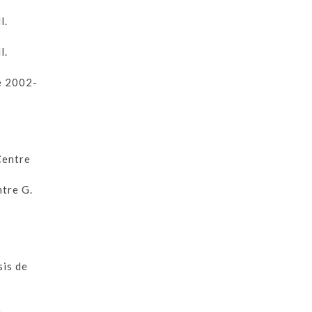
l.
l.
re 2002-
Centre
ntre G.
sis de