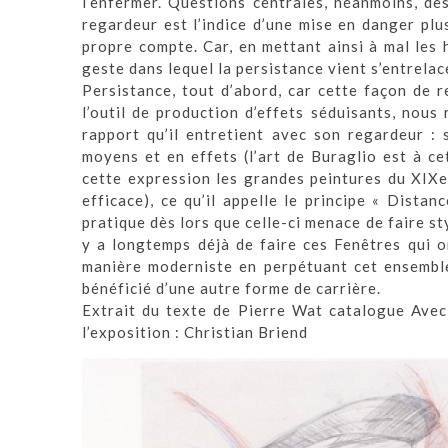
l’enfermer. Questions centrales, néanmoins, dè
regardeur est l’indice d’une mise en danger plus 
propre compte. Car, en mettant ainsi à mal les 
geste dans lequel la persistance vient s’entrelace
Persistance, tout d’abord, car cette façon de r
l’outil de production d’effets séduisants, nous
rapport qu’il entretient avec son regardeur : 
moyens et en effets (l’art de Buraglio est à c
cette expression les grandes peintures du XIXe 
efficace), ce qu’il appelle le principe « Distan
pratique dès lors que celle-ci menace de faire styl
y a longtemps déjà de faire ces Fenêtres qui ont
manière moderniste en perpétuant cet ensemble 
bénéficié d’une autre forme de carrière.
Extrait du texte de Pierre Wat catalogue Ave
l’exposition : Christian Briend