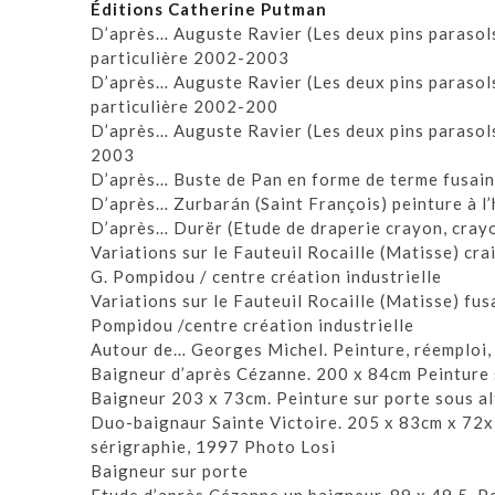
Éditions Catherine Putman
D’après… Auguste Ravier (Les deux pins parasols
particulière 2002-2003
D’après… Auguste Ravier (Les deux pins parasols
particulière 2002-200
D’après… Auguste Ravier (Les deux pins parasols
2003
D’après… Buste de Pan en forme de terme fusain
D’après… Zurbarán (Saint François) peinture à l’
D’après… Durër (Etude de draperie crayon, cray
Variations sur le Fauteuil Rocaille (Matisse) cr
G. Pompidou / centre création industrielle
Variations sur le Fauteuil Rocaille (Matisse) fus
Pompidou /centre création industrielle
Autour de… Georges Michel. Peinture, réemploi,
Baigneur d’après Cézanne. 200 x 84cm Peinture 
Baigneur 203 x 73cm. Peinture sur porte sous al
Duo-baignaur Sainte Victoire. 205 x 83cm x 72x 
sérigraphie, 1997 Photo Losi
Baigneur sur porte