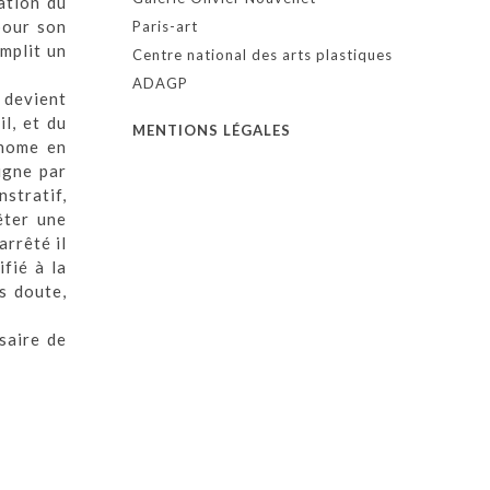
ation du
 pour son
Paris-art
mplit un
Centre national des arts plastiques
ADAGP
 devient
l, et du
MENTIONS LÉGALES
onome en
igne par
stratif,
rêter une
arrêté il
ifié à la
s doute,
saire de